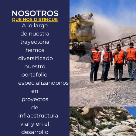
NOSOTROS
QUE NOS DISTINGUE
A lo largo
de nuestra
trayectoria
hemos
diversificado
nuestro
portafolio,
especializándonos
en
proyectos
de
infraestructura
vial y en el
desarrollo